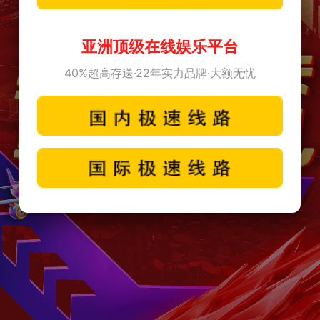
亚洲顶级在线娱乐平台
40%超高存送·22年实力品牌·大额无忧