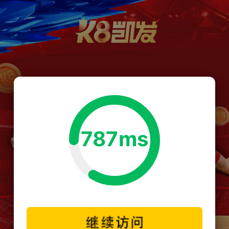
787ms